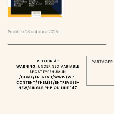
Publié le
23 octobre 2025
RETOUR À :
PARTAGER 
WARNING
: UNDEFINED VARIABLE
$POSTTYPEHUM IN
/HOME/ENTREVB/WWW/WP-
CONTENT/THEMES/ENTREVUES-
NEW/SINGLE.PHP
ON LINE
147