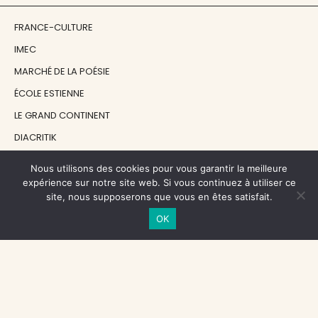
FRANCE-CULTURE
IMEC
MARCHÉ DE LA POÉSIE
ÉCOLE ESTIENNE
LE GRAND CONTINENT
DIACRITIK
EN ATTENDANT NADEAU
Nous utilisons des cookies pour vous garantir la meilleure
expérience sur notre site web. Si vous continuez à utiliser ce
site, nous supposerons que vous en êtes satisfait.
NOS SOUTIENS
OK
CENTRE NATIONAL DU LIVRE
RÉGION ÎLE-DE-FRANCE
MAIRIE PARIS CENTRE
FONDATION FMSH