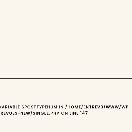
 VARIABLE $POSTTYPEHUM IN
/HOME/ENTREVB/WWW/WP-
REVUES-NEW/SINGLE.PHP
ON LINE
147