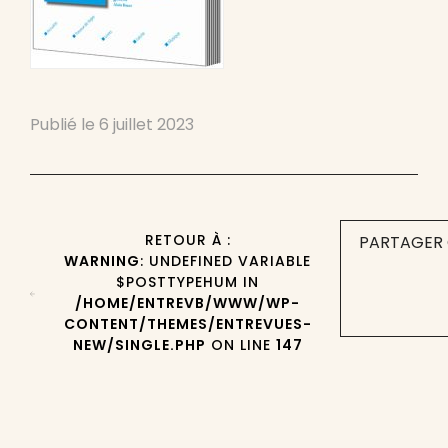
Publié le
6 juillet 2023
RETOUR À :
PARTAGER 
WARNING
: UNDEFINED VARIABLE
$POSTTYPEHUM IN
/HOME/ENTREVB/WWW/WP-
CONTENT/THEMES/ENTREVUES-
NEW/SINGLE.PHP
ON LINE
147