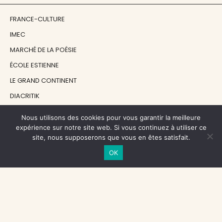
FRANCE-CULTURE
IMEC
MARCHÉ DE LA POÉSIE
ÉCOLE ESTIENNE
LE GRAND CONTINENT
DIACRITIK
EN ATTENDANT NADEAU
Nous utilisons des cookies pour vous garantir la meilleure
expérience sur notre site web. Si vous continuez à utiliser ce
site, nous supposerons que vous en êtes satisfait.
NOS SOUTIENS
OK
CENTRE NATIONAL DU LIVRE
RÉGION ÎLE-DE-FRANCE
MAIRIE PARIS CENTRE
FONDATION FMSH