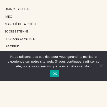
FRANCE-CULTURE
IMEC
MARCHÉ DE LA POÉSIE
ÉCOLE ESTIENNE
LE GRAND CONTINENT
DIACRITIK
EN ATTENDANT NADEAU
Nous utilisons des cookies pour vous garantir la meilleure
expérience sur notre site web. Si vous continuez à utiliser ce
site, nous supposerons que vous en êtes satisfait.
NOS SOUTIENS
OK
CENTRE NATIONAL DU LIVRE
RÉGION ÎLE-DE-FRANCE
MAIRIE PARIS CENTRE
FONDATION FMSH