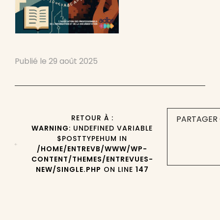
Publié le
29 août 2025
RETOUR À :
PARTAGER 
WARNING
: UNDEFINED VARIABLE
$POSTTYPEHUM IN
/HOME/ENTREVB/WWW/WP-
CONTENT/THEMES/ENTREVUES-
NEW/SINGLE.PHP
ON LINE
147