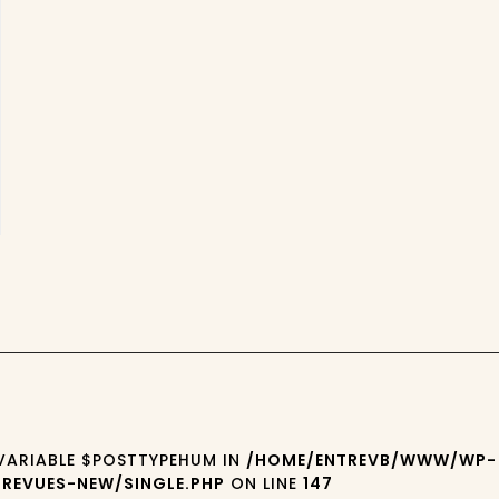
 VARIABLE $POSTTYPEHUM IN
/HOME/ENTREVB/WWW/WP-
REVUES-NEW/SINGLE.PHP
ON LINE
147