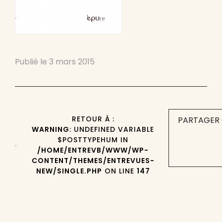
Publié le
3 mars 2015
RETOUR À :
PARTAGER 
WARNING
: UNDEFINED VARIABLE
$POSTTYPEHUM IN
/HOME/ENTREVB/WWW/WP-
CONTENT/THEMES/ENTREVUES-
NEW/SINGLE.PHP
ON LINE
147