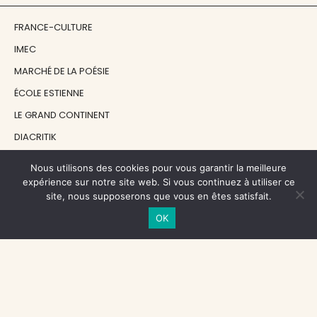
FRANCE-CULTURE
IMEC
MARCHÉ DE LA POÉSIE
ÉCOLE ESTIENNE
LE GRAND CONTINENT
DIACRITIK
EN ATTENDANT NADEAU
Nous utilisons des cookies pour vous garantir la meilleure
expérience sur notre site web. Si vous continuez à utiliser ce
site, nous supposerons que vous en êtes satisfait.
NOS SOUTIENS
OK
CENTRE NATIONAL DU LIVRE
RÉGION ÎLE-DE-FRANCE
MAIRIE PARIS CENTRE
FONDATION FMSH