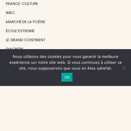
FRANCE-CULTURE
IMEC
MARCHÉ DE LA POÉSIE
ÉCOLE ESTIENNE
LE GRAND CONTINENT
DIACRITIK
Nous utilisons des cookies pour vous garantir la meilleure
EN ATTENDANT NADEAU
expérience sur notre site web. Si vous continuez à utiliser ce
site, nous supposerons que vous en êtes satisfait.
NOS SOUTIENS
OK
CENTRE NATIONAL DU LIVRE
RÉGION ÎLE-DE-FRANCE
MAIRIE PARIS CENTRE
FONDATION FMSH
FONDATION JAN MICHALSKI