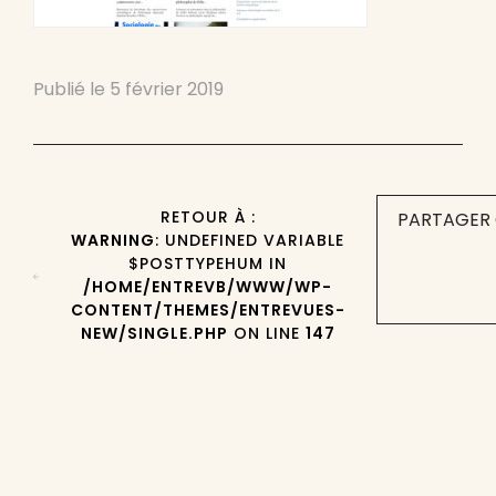
Publié le
5 février 2019
RETOUR À :
PARTAGER 
WARNING
: UNDEFINED VARIABLE
$POSTTYPEHUM IN
/HOME/ENTREVB/WWW/WP-
CONTENT/THEMES/ENTREVUES-
NEW/SINGLE.PHP
ON LINE
147