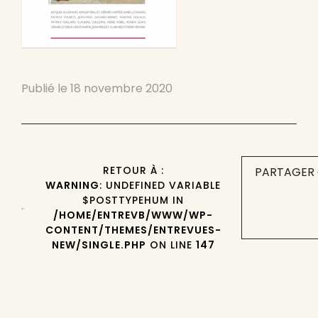
Publié le
18 novembre 2020
RETOUR À :
PARTAGER 
WARNING
: UNDEFINED VARIABLE
$POSTTYPEHUM IN
/HOME/ENTREVB/WWW/WP-
CONTENT/THEMES/ENTREVUES-
NEW/SINGLE.PHP
ON LINE
147