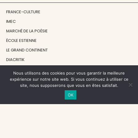
FRANCE-CULTURE
IMEC
MARCHÉ DE LA POÉSIE
ÉCOLE ESTIENNE
LE GRAND CONTINENT
DIACRITIK
EN ATTENDANT NADEAU
Nous utilisons des cookies pour vous garantir la meilleure
expérience sur notre site web. Si vous continuez à utiliser ce
site, nous supposerons que vous en êtes satisfait.
NOS SOUTIENS
OK
CENTRE NATIONAL DU LIVRE
RÉGION ÎLE-DE-FRANCE
MAIRIE PARIS CENTRE
FONDATION FMSH