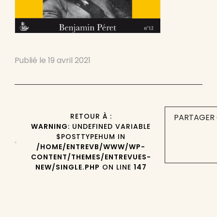
Publié le
19 avril 2021
RETOUR À :
PARTAGER 
WARNING
: UNDEFINED VARIABLE
$POSTTYPEHUM IN
/HOME/ENTREVB/WWW/WP-
CONTENT/THEMES/ENTREVUES-
NEW/SINGLE.PHP
ON LINE
147