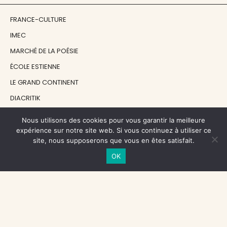
FRANCE-CULTURE
IMEC
MARCHÉ DE LA POÉSIE
ÉCOLE ESTIENNE
LE GRAND CONTINENT
DIACRITIK
EN ATTENDANT NADEAU
Nous utilisons des cookies pour vous garantir la meilleure
expérience sur notre site web. Si vous continuez à utiliser ce
site, nous supposerons que vous en êtes satisfait.
NOS SOUTIENS
OK
CENTRE NATIONAL DU LIVRE
RÉGION ÎLE-DE-FRANCE
MAIRIE PARIS CENTRE
FONDATION FMSH