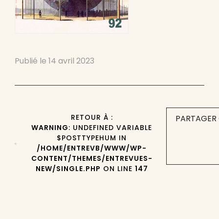
Publié le
14 avril 2023
RETOUR À :
PARTAGER 
WARNING
: UNDEFINED VARIABLE
$POSTTYPEHUM IN
/HOME/ENTREVB/WWW/WP-
CONTENT/THEMES/ENTREVUES-
NEW/SINGLE.PHP
ON LINE
147