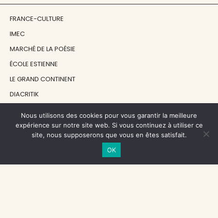
FRANCE-CULTURE
IMEC
MARCHÉ DE LA POÉSIE
ÉCOLE ESTIENNE
LE GRAND CONTINENT
DIACRITIK
EN ATTENDANT NADEAU
Nous utilisons des cookies pour vous garantir la meilleure
expérience sur notre site web. Si vous continuez à utiliser ce
site, nous supposerons que vous en êtes satisfait.
NOS SOUTIENS
OK
CENTRE NATIONAL DU LIVRE
RÉGION ÎLE-DE-FRANCE
MAIRIE PARIS CENTRE
FONDATION FMSH