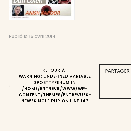
Publié le
15 avril 2014
RETOUR À :
PARTAGER 
WARNING
: UNDEFINED VARIABLE
$POSTTYPEHUM IN
/HOME/ENTREVB/WWW/WP-
CONTENT/THEMES/ENTREVUES-
NEW/SINGLE.PHP
ON LINE
147