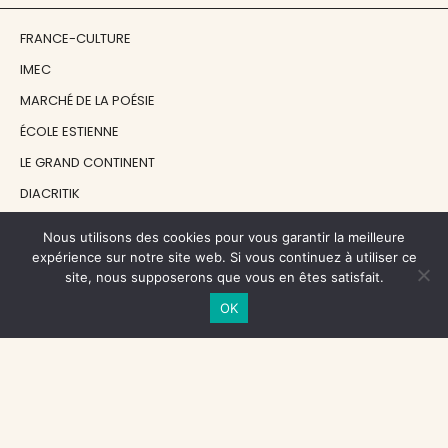
FRANCE-CULTURE
IMEC
MARCHÉ DE LA POÉSIE
ÉCOLE ESTIENNE
LE GRAND CONTINENT
DIACRITIK
EN ATTENDANT NADEAU
Nous utilisons des cookies pour vous garantir la meilleure
expérience sur notre site web. Si vous continuez à utiliser ce
site, nous supposerons que vous en êtes satisfait.
NOS SOUTIENS
OK
CENTRE NATIONAL DU LIVRE
RÉGION ÎLE-DE-FRANCE
MAIRIE PARIS CENTRE
FONDATION FMSH