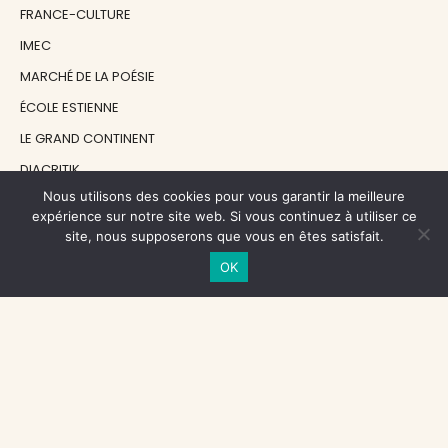
FRANCE-CULTURE
IMEC
MARCHÉ DE LA POÉSIE
ÉCOLE ESTIENNE
LE GRAND CONTINENT
DIACRITIK
Nous utilisons des cookies pour vous garantir la meilleure
EN ATTENDANT NADEAU
expérience sur notre site web. Si vous continuez à utiliser ce
site, nous supposerons que vous en êtes satisfait.
NOS SOUTIENS
OK
CENTRE NATIONAL DU LIVRE
RÉGION ÎLE-DE-FRANCE
MAIRIE PARIS CENTRE
FONDATION FMSH
FONDATION JAN MICHALSKI