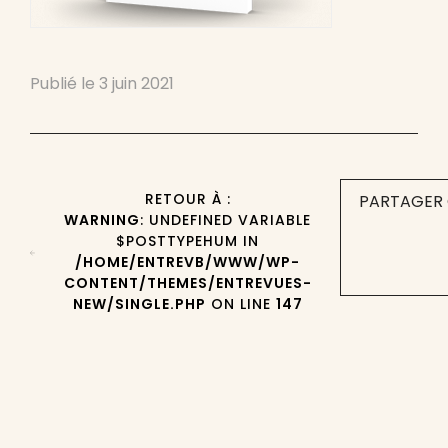
Publié le
3 juin 2021
RETOUR À :
PARTAGER 
WARNING
: UNDEFINED VARIABLE
$POSTTYPEHUM IN
/HOME/ENTREVB/WWW/WP-
CONTENT/THEMES/ENTREVUES-
NEW/SINGLE.PHP
ON LINE
147