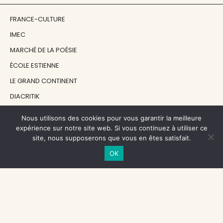
FRANCE-CULTURE
IMEC
MARCHÉ DE LA POÉSIE
ÉCOLE ESTIENNE
LE GRAND CONTINENT
DIACRITIK
EN ATTENDANT NADEAU
Nous utilisons des cookies pour vous garantir la meilleure
expérience sur notre site web. Si vous continuez à utiliser ce
site, nous supposerons que vous en êtes satisfait.
NOS SOUTIENS
OK
CENTRE NATIONAL DU LIVRE
RÉGION ÎLE-DE-FRANCE
MAIRIE PARIS CENTRE
FONDATION FMSH