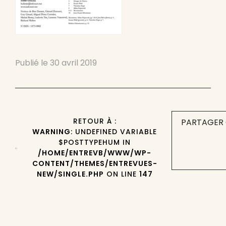
Publié le
30 avril 2019
RETOUR À :
PARTAGER 
WARNING
: UNDEFINED VARIABLE
$POSTTYPEHUM IN
/HOME/ENTREVB/WWW/WP-
CONTENT/THEMES/ENTREVUES-
NEW/SINGLE.PHP
ON LINE
147