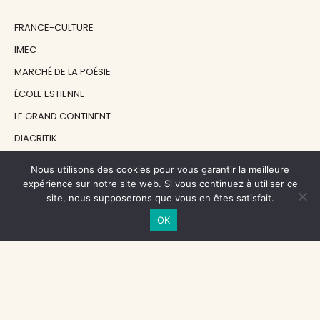
FRANCE-CULTURE
IMEC
MARCHÉ DE LA POÉSIE
ÉCOLE ESTIENNE
LE GRAND CONTINENT
DIACRITIK
EN ATTENDANT NADEAU
Nous utilisons des cookies pour vous garantir la meilleure
expérience sur notre site web. Si vous continuez à utiliser ce
site, nous supposerons que vous en êtes satisfait.
NOS SOUTIENS
OK
CENTRE NATIONAL DU LIVRE
RÉGION ÎLE-DE-FRANCE
MAIRIE PARIS CENTRE
FONDATION FMSH