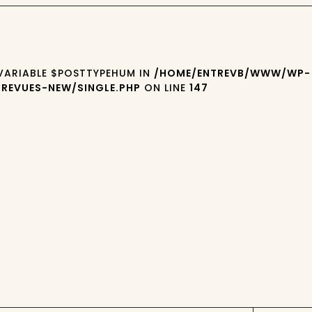
 VARIABLE $POSTTYPEHUM IN
/HOME/ENTREVB/WWW/WP-
REVUES-NEW/SINGLE.PHP
ON LINE
147