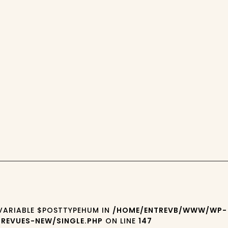
 VARIABLE $POSTTYPEHUM IN
/HOME/ENTREVB/WWW/WP-
REVUES-NEW/SINGLE.PHP
ON LINE
147