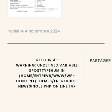
Publié le
4 novembre 2024
RETOUR À :
PARTAGER 
WARNING
: UNDEFINED VARIABLE
$POSTTYPEHUM IN
/HOME/ENTREVB/WWW/WP-
CONTENT/THEMES/ENTREVUES-
NEW/SINGLE.PHP
ON LINE
147