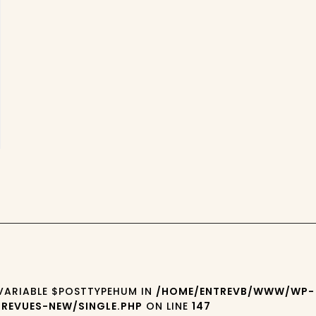
 VARIABLE $POSTTYPEHUM IN
/HOME/ENTREVB/WWW/WP-
REVUES-NEW/SINGLE.PHP
ON LINE
147