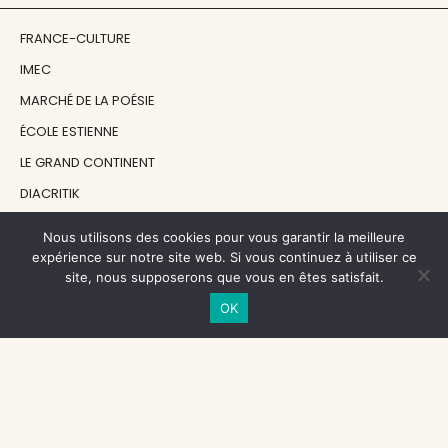
FRANCE-CULTURE
IMEC
MARCHÉ DE LA POÉSIE
ÉCOLE ESTIENNE
LE GRAND CONTINENT
DIACRITIK
EN ATTENDANT NADEAU
Nous utilisons des cookies pour vous garantir la meilleure
expérience sur notre site web. Si vous continuez à utiliser ce
site, nous supposerons que vous en êtes satisfait.
NOS SOUTIENS
OK
CENTRE NATIONAL DU LIVRE
RÉGION ÎLE-DE-FRANCE
MAIRIE PARIS CENTRE
FONDATION FMSH