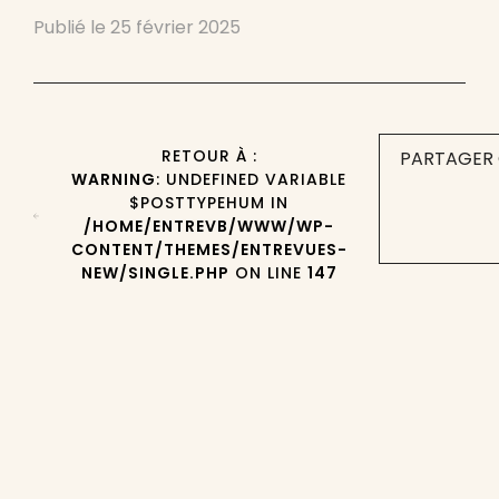
Publié le
25 février 2025
RETOUR À :
PARTAGER 
WARNING
: UNDEFINED VARIABLE
$POSTTYPEHUM IN
/HOME/ENTREVB/WWW/WP-
CONTENT/THEMES/ENTREVUES-
NEW/SINGLE.PHP
ON LINE
147