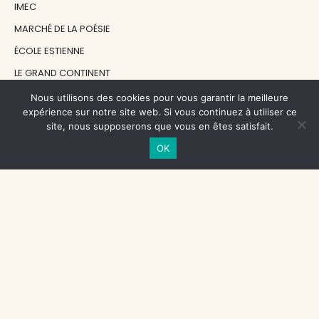
IMEC
MARCHÉ DE LA POÉSIE
ÉCOLE ESTIENNE
LE GRAND CONTINENT
DIACRITIK
Nous utilisons des cookies pour vous garantir la meilleure
expérience sur notre site web. Si vous continuez à utiliser ce
EN ATTENDANT NADEAU
site, nous supposerons que vous en êtes satisfait.
OK
NOS SOUTIENS
CENTRE NATIONAL DU LIVRE
RÉGION ÎLE-DE-FRANCE
MAIRIE PARIS CENTRE
FONDATION FMSH
FONDATION JAN MICHALSKI