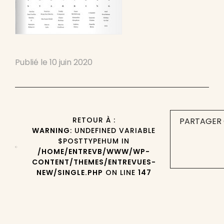
Publié le
10 juin 2020
RETOUR À :
PARTAGER 
WARNING
: UNDEFINED VARIABLE
$POSTTYPEHUM IN
/HOME/ENTREVB/WWW/WP-
CONTENT/THEMES/ENTREVUES-
NEW/SINGLE.PHP
ON LINE
147