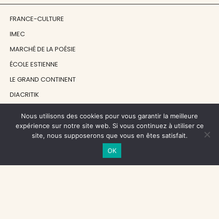
FRANCE-CULTURE
IMEC
MARCHÉ DE LA POÉSIE
ÉCOLE ESTIENNE
LE GRAND CONTINENT
DIACRITIK
EN ATTENDANT NADEAU
Nous utilisons des cookies pour vous garantir la meilleure
expérience sur notre site web. Si vous continuez à utiliser ce
site, nous supposerons que vous en êtes satisfait.
NOS SOUTIENS
OK
CENTRE NATIONAL DU LIVRE
RÉGION ÎLE-DE-FRANCE
MAIRIE PARIS CENTRE
FONDATION FMSH