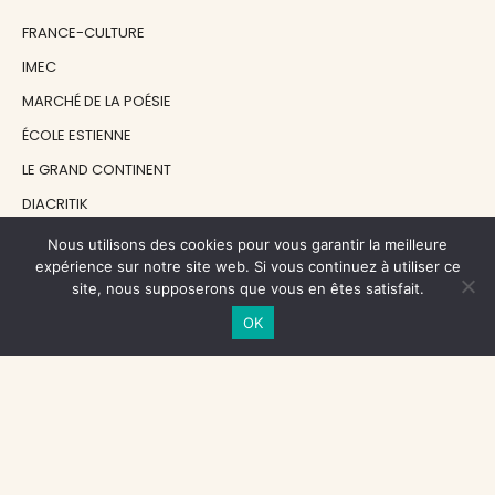
FRANCE-CULTURE
IMEC
MARCHÉ DE LA POÉSIE
ÉCOLE ESTIENNE
LE GRAND CONTINENT
DIACRITIK
EN ATTENDANT NADEAU
Nous utilisons des cookies pour vous garantir la meilleure
expérience sur notre site web. Si vous continuez à utiliser ce
site, nous supposerons que vous en êtes satisfait.
NOS SOUTIENS
OK
CENTRE NATIONAL DU LIVRE
RÉGION ÎLE-DE-FRANCE
MAIRIE PARIS CENTRE
FONDATION FMSH