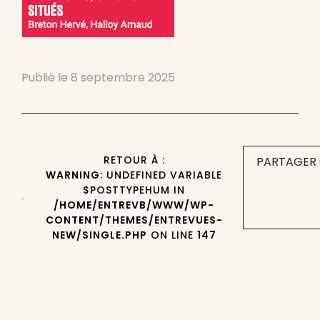
Publié le
8 septembre 2025
RETOUR À :
PARTAGER 
WARNING
: UNDEFINED VARIABLE
$POSTTYPEHUM IN
/HOME/ENTREVB/WWW/WP-
CONTENT/THEMES/ENTREVUES-
NEW/SINGLE.PHP
ON LINE
147