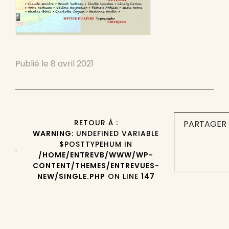
Publié le
8 avril 2021
RETOUR À :
PARTAGER 
WARNING
: UNDEFINED VARIABLE
$POSTTYPEHUM IN
/HOME/ENTREVB/WWW/WP-
CONTENT/THEMES/ENTREVUES-
NEW/SINGLE.PHP
ON LINE
147