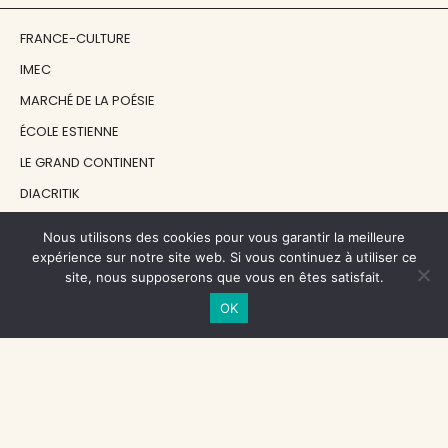
FRANCE-CULTURE
IMEC
MARCHÉ DE LA POÉSIE
ÉCOLE ESTIENNE
LE GRAND CONTINENT
DIACRITIK
EN ATTENDANT NADEAU
Nous utilisons des cookies pour vous garantir la meilleure
expérience sur notre site web. Si vous continuez à utiliser ce
site, nous supposerons que vous en êtes satisfait.
NOS SOUTIENS
OK
CENTRE NATIONAL DU LIVRE
RÉGION ÎLE-DE-FRANCE
MAIRIE PARIS CENTRE
FONDATION FMSH