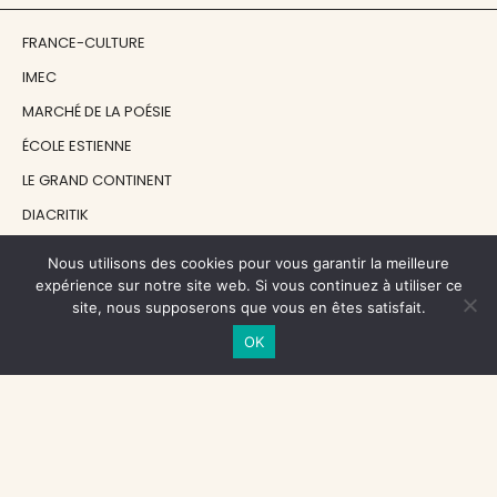
FRANCE-CULTURE
IMEC
MARCHÉ DE LA POÉSIE
ÉCOLE ESTIENNE
LE GRAND CONTINENT
DIACRITIK
EN ATTENDANT NADEAU
Nous utilisons des cookies pour vous garantir la meilleure
expérience sur notre site web. Si vous continuez à utiliser ce
site, nous supposerons que vous en êtes satisfait.
NOS SOUTIENS
OK
CENTRE NATIONAL DU LIVRE
RÉGION ÎLE-DE-FRANCE
MAIRIE PARIS CENTRE
FONDATION FMSH