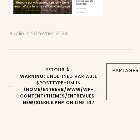
Publié le
20 février 2024
RETOUR À :
PARTAGER 
WARNING
: UNDEFINED VARIABLE
$POSTTYPEHUM IN
/HOME/ENTREVB/WWW/WP-
CONTENT/THEMES/ENTREVUES-
NEW/SINGLE.PHP
ON LINE
147