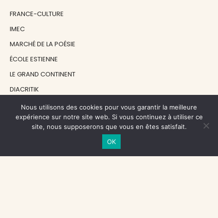
FRANCE-CULTURE
IMEC
MARCHÉ DE LA POÉSIE
ÉCOLE ESTIENNE
LE GRAND CONTINENT
DIACRITIK
EN ATTENDANT NADEAU
Nous utilisons des cookies pour vous garantir la meilleure
expérience sur notre site web. Si vous continuez à utiliser ce
site, nous supposerons que vous en êtes satisfait.
NOS SOUTIENS
OK
CENTRE NATIONAL DU LIVRE
RÉGION ÎLE-DE-FRANCE
MAIRIE PARIS CENTRE
FONDATION FMSH