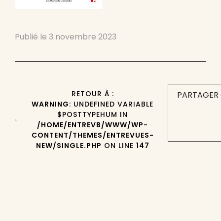
Publié le
3 novembre 2023
RETOUR À :
PARTAGER 
WARNING
: UNDEFINED VARIABLE
$POSTTYPEHUM IN
/HOME/ENTREVB/WWW/WP-
CONTENT/THEMES/ENTREVUES-
NEW/SINGLE.PHP
ON LINE
147