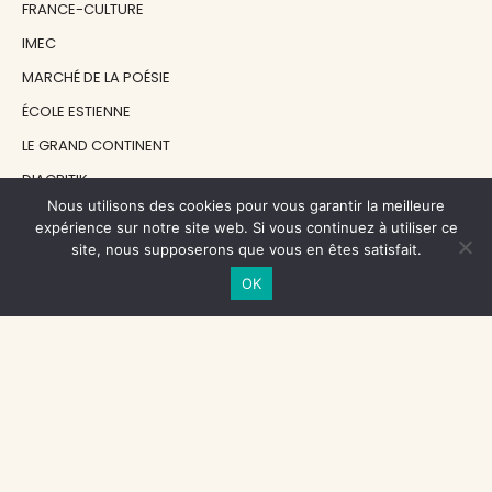
FRANCE-CULTURE
IMEC
MARCHÉ DE LA POÉSIE
ÉCOLE ESTIENNE
LE GRAND CONTINENT
DIACRITIK
Nous utilisons des cookies pour vous garantir la meilleure
EN ATTENDANT NADEAU
expérience sur notre site web. Si vous continuez à utiliser ce
site, nous supposerons que vous en êtes satisfait.
NOS SOUTIENS
OK
CENTRE NATIONAL DU LIVRE
RÉGION ÎLE-DE-FRANCE
MAIRIE PARIS CENTRE
FONDATION FMSH
FONDATION JAN MICHALSKI