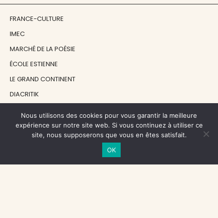
FRANCE-CULTURE
IMEC
MARCHÉ DE LA POÉSIE
ÉCOLE ESTIENNE
LE GRAND CONTINENT
DIACRITIK
EN ATTENDANT NADEAU
Nous utilisons des cookies pour vous garantir la meilleure
expérience sur notre site web. Si vous continuez à utiliser ce
site, nous supposerons que vous en êtes satisfait.
NOS SOUTIENS
OK
CENTRE NATIONAL DU LIVRE
RÉGION ÎLE-DE-FRANCE
MAIRIE PARIS CENTRE
FONDATION FMSH