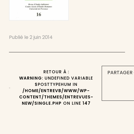
Publié le
2 juin 2014
RETOUR À :
PARTAGER 
WARNING
: UNDEFINED VARIABLE
$POSTTYPEHUM IN
/HOME/ENTREVB/WWW/WP-
CONTENT/THEMES/ENTREVUES-
NEW/SINGLE.PHP
ON LINE
147