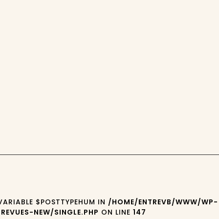
 VARIABLE $POSTTYPEHUM IN
/HOME/ENTREVB/WWW/WP-
REVUES-NEW/SINGLE.PHP
ON LINE
147