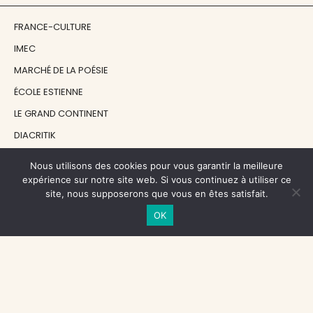
FRANCE-CULTURE
IMEC
MARCHÉ DE LA POÉSIE
ÉCOLE ESTIENNE
LE GRAND CONTINENT
DIACRITIK
EN ATTENDANT NADEAU
Nous utilisons des cookies pour vous garantir la meilleure
expérience sur notre site web. Si vous continuez à utiliser ce
site, nous supposerons que vous en êtes satisfait.
NOS SOUTIENS
OK
CENTRE NATIONAL DU LIVRE
RÉGION ÎLE-DE-FRANCE
MAIRIE PARIS CENTRE
FONDATION FMSH