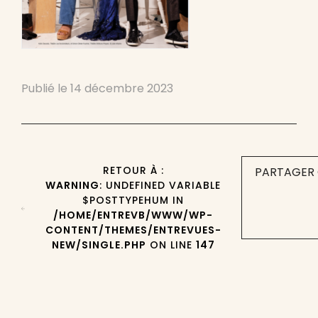
Publié le
14 décembre 2023
RETOUR À :
PARTAGER 
WARNING
: UNDEFINED VARIABLE
$POSTTYPEHUM IN
/HOME/ENTREVB/WWW/WP-
CONTENT/THEMES/ENTREVUES-
NEW/SINGLE.PHP
ON LINE
147