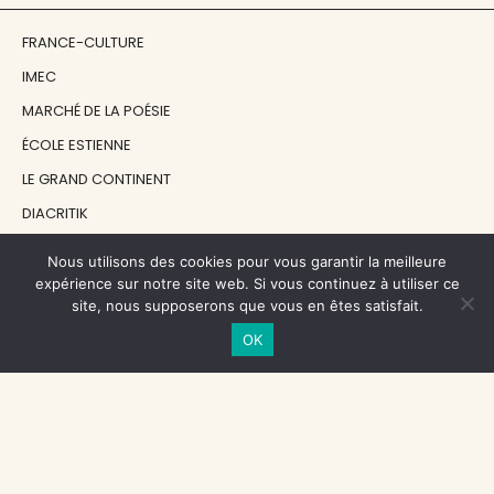
FRANCE-CULTURE
IMEC
MARCHÉ DE LA POÉSIE
ÉCOLE ESTIENNE
LE GRAND CONTINENT
DIACRITIK
EN ATTENDANT NADEAU
Nous utilisons des cookies pour vous garantir la meilleure
expérience sur notre site web. Si vous continuez à utiliser ce
site, nous supposerons que vous en êtes satisfait.
NOS SOUTIENS
OK
CENTRE NATIONAL DU LIVRE
RÉGION ÎLE-DE-FRANCE
MAIRIE PARIS CENTRE
FONDATION FMSH