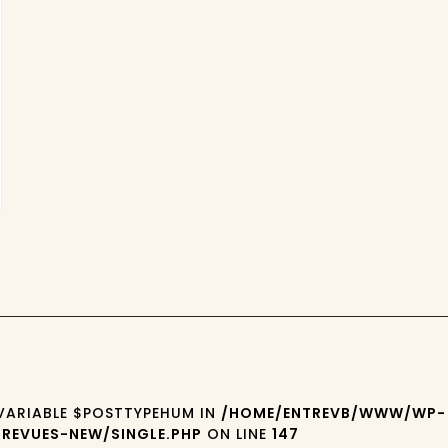
 VARIABLE $POSTTYPEHUM IN
/HOME/ENTREVB/WWW/WP-
REVUES-NEW/SINGLE.PHP
ON LINE
147