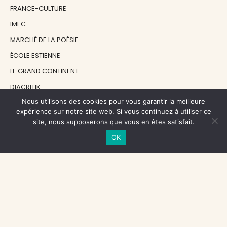
FRANCE-CULTURE
IMEC
MARCHÉ DE LA POÉSIE
ÉCOLE ESTIENNE
LE GRAND CONTINENT
DIACRITIK
Nous utilisons des cookies pour vous garantir la meilleure
EN ATTENDANT NADEAU
expérience sur notre site web. Si vous continuez à utiliser ce
site, nous supposerons que vous en êtes satisfait.
NOS SOUTIENS
OK
CENTRE NATIONAL DU LIVRE
RÉGION ÎLE-DE-FRANCE
MAIRIE PARIS CENTRE
FONDATION FMSH
FONDATION JAN MICHALSKI