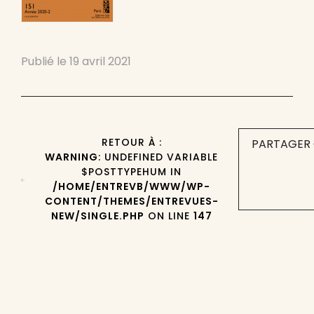
Publié le
19 avril 2021
RETOUR À :
PARTAGER 
WARNING
: UNDEFINED VARIABLE
$POSTTYPEHUM IN
/HOME/ENTREVB/WWW/WP-
CONTENT/THEMES/ENTREVUES-
NEW/SINGLE.PHP
ON LINE
147