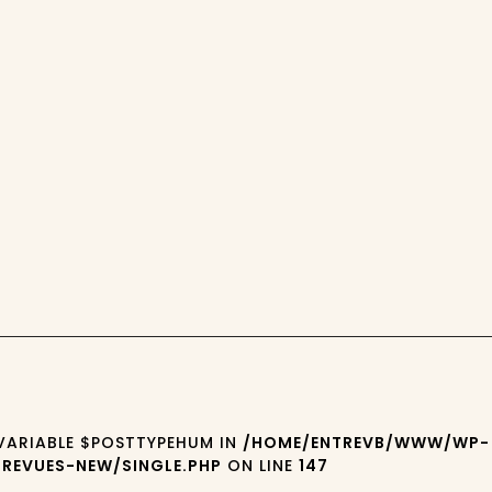
 VARIABLE $POSTTYPEHUM IN
/HOME/ENTREVB/WWW/WP-
REVUES-NEW/SINGLE.PHP
ON LINE
147