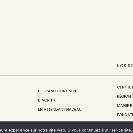
NOS S
CENTRE 
LE GRAND CONTINENT
RÉGION 
DIACRITIK
MAIRIE 
EN ATTENDANT NADEAU
FONDAT
FONDATI
eure expérience sur notre site web. Si vous continuez à utiliser ce sit