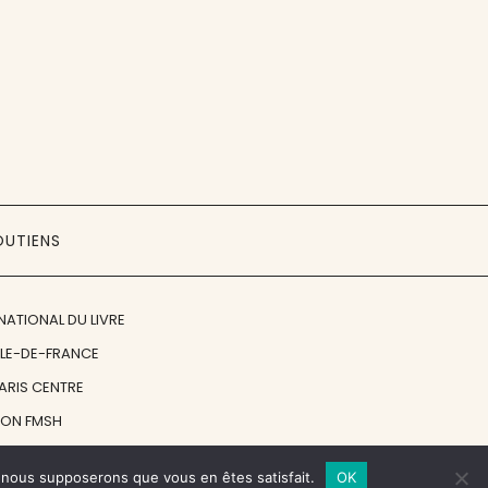
OUTIENS
NATIONAL DU LIVRE
ÎLE-DE-FRANCE
PARIS CENTRE
ION FMSH
ON JAN MICHALSKI
e, nous supposerons que vous en êtes satisfait.
OK
© 1998 - 2026, ENT'REVUES