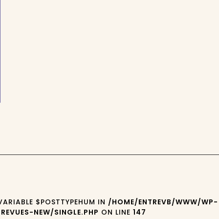
 VARIABLE $POSTTYPEHUM IN
/HOME/ENTREVB/WWW/WP-
REVUES-NEW/SINGLE.PHP
ON LINE
147