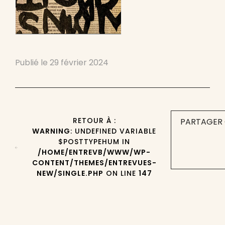
Publié le
29 février 2024
RETOUR À :
PARTAGER 
WARNING
: UNDEFINED VARIABLE
$POSTTYPEHUM IN
/HOME/ENTREVB/WWW/WP-
CONTENT/THEMES/ENTREVUES-
NEW/SINGLE.PHP
ON LINE
147