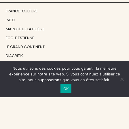
FRANCE-CULTURE
IMEC
MARCHÉ DE LA POÉSIE
ÉCOLE ESTIENNE
LE GRAND CONTINENT
DIACRITIK
EN ATTENDANT NADEAU
Nous utilisons des cookies pour vous garantir la meilleure
expérience sur notre site web. Si vous continuez à utiliser ce
site, nous supposerons que vous en êtes satisfait.
NOS SOUTIENS
OK
CENTRE NATIONAL DU LIVRE
RÉGION ÎLE-DE-FRANCE
MAIRIE PARIS CENTRE
FONDATION FMSH