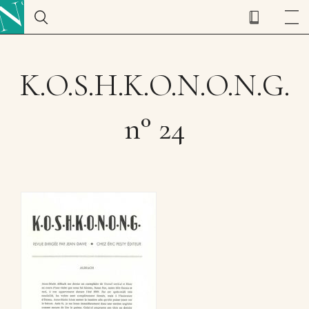
K.O.S.H.K.O.N.O.N.G.
n° 24