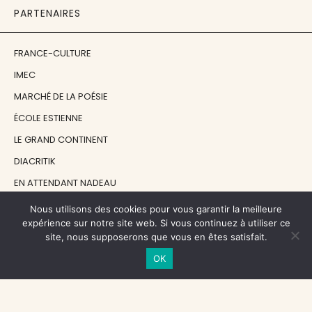
PARTENAIRES
FRANCE-CULTURE
IMEC
MARCHÉ DE LA POÉSIE
ÉCOLE ESTIENNE
LE GRAND CONTINENT
DIACRITIK
EN ATTENDANT NADEAU
Nous utilisons des cookies pour vous garantir la meilleure
NOS SOUTIENS
expérience sur notre site web. Si vous continuez à utiliser ce
site, nous supposerons que vous en êtes satisfait.
OK
CENTRE NATIONAL DU LIVRE
RÉGION ÎLE-DE-FRANCE
MAIRIE PARIS CENTRE