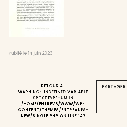
Publié le
14 juin 2023
RETOUR À :
PARTAGER 
WARNING
: UNDEFINED VARIABLE
$POSTTYPEHUM IN
/HOME/ENTREVB/WWW/WP-
CONTENT/THEMES/ENTREVUES-
NEW/SINGLE.PHP
ON LINE
147