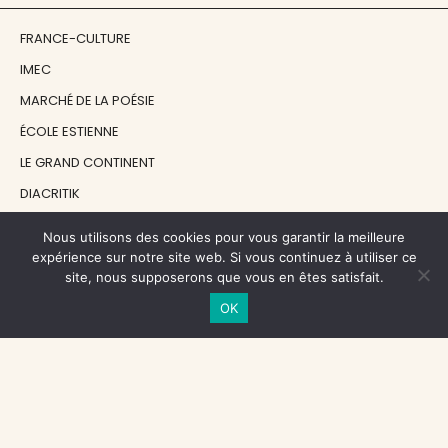
FRANCE-CULTURE
IMEC
MARCHÉ DE LA POÉSIE
ÉCOLE ESTIENNE
LE GRAND CONTINENT
DIACRITIK
EN ATTENDANT NADEAU
Nous utilisons des cookies pour vous garantir la meilleure
expérience sur notre site web. Si vous continuez à utiliser ce
site, nous supposerons que vous en êtes satisfait.
NOS SOUTIENS
OK
CENTRE NATIONAL DU LIVRE
RÉGION ÎLE-DE-FRANCE
MAIRIE PARIS CENTRE
FONDATION FMSH