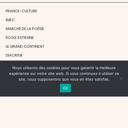
FRANCE-CULTURE
IMEC
MARCHÉ DE LA POÉSIE
ÉCOLE ESTIENNE
LE GRAND CONTINENT
DIACRITIK
EN ATTENDANT NADEAU
Nous utilisons des cookies pour vous garantir la meilleure
expérience sur notre site web. Si vous continuez à utiliser ce
site, nous supposerons que vous en êtes satisfait.
NOS SOUTIENS
OK
CENTRE NATIONAL DU LIVRE
RÉGION ÎLE-DE-FRANCE
MAIRIE PARIS CENTRE
FONDATION FMSH