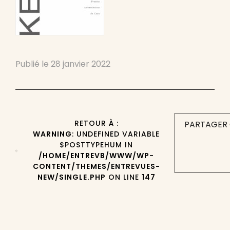
Publié le
28 janvier 2022
RETOUR À :
PARTAGER 
WARNING
: UNDEFINED VARIABLE
$POSTTYPEHUM IN
/HOME/ENTREVB/WWW/WP-
CONTENT/THEMES/ENTREVUES-
NEW/SINGLE.PHP
ON LINE
147