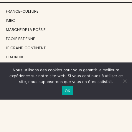
FRANCE-CULTURE
IMEC
MARCHÉ DE LA POÉSIE
ÉCOLE ESTIENNE
LE GRAND CONTINENT
DIACRITIK
EN ATTENDANT NADEAU
Nous utilisons des cookies pour vous garantir la meilleure
expérience sur notre site web. Si vous continuez à utiliser ce
site, nous supposerons que vous en êtes satisfait.
NOS SOUTIENS
OK
CENTRE NATIONAL DU LIVRE
RÉGION ÎLE-DE-FRANCE
MAIRIE PARIS CENTRE
FONDATION FMSH