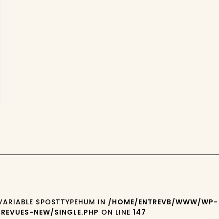
 VARIABLE $POSTTYPEHUM IN
/HOME/ENTREVB/WWW/WP-
REVUES-NEW/SINGLE.PHP
ON LINE
147