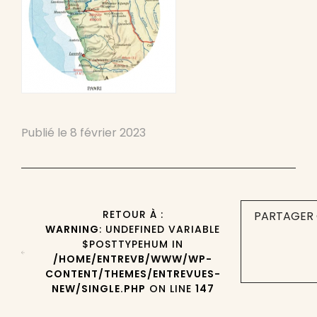
Publié le
8 février 2023
RETOUR À :
PARTAGER 
WARNING
: UNDEFINED VARIABLE
$POSTTYPEHUM IN
/HOME/ENTREVB/WWW/WP-
CONTENT/THEMES/ENTREVUES-
NEW/SINGLE.PHP
ON LINE
147