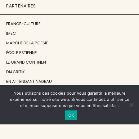
PARTENAIRES
FRANCE-CULTURE
IMEC
MARCHÉ DE LA POÉSIE
ÉCOLE ESTIENNE
LE GRAND CONTINENT
DIACRITIK
EN ATTENDANT NADEAU
Nous utilisons des cookies pour vous garantir la meilleure
NOS SOUTIENS
expérience sur notre site web. Si vous continuez à utiliser ce
site, nous supposerons que vous en êtes satisfait.
OK
CENTRE NATIONAL DU LIVRE
RÉGION ÎLE-DE-FRANCE
MAIRIE PARIS CENTRE