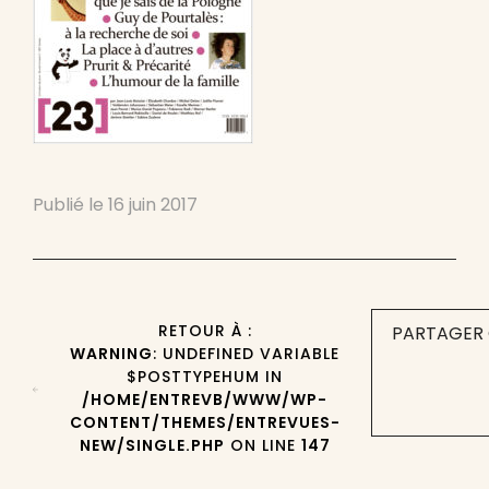
Publié le
16 juin 2017
RETOUR À :
PARTAGER 
WARNING
: UNDEFINED VARIABLE
$POSTTYPEHUM IN
/HOME/ENTREVB/WWW/WP-
CONTENT/THEMES/ENTREVUES-
NEW/SINGLE.PHP
ON LINE
147