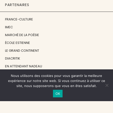
PARTENAIRES
FRANCE-CULTURE
IMEC
MARCHÉ DE LA POÉSIE
ÉCOLE ESTIENNE
LE GRAND CONTINENT
DIACRITIK
EN ATTENDANT NADEAU
Nous utilisons des cookies pour vous garantir la meilleure
NOS SOUTIENS
expérience sur notre site web. Si vous continuez à utiliser ce
site, nous supposerons que vous en êtes satisfait.
OK
CENTRE NATIONAL DU LIVRE
RÉGION ÎLE-DE-FRANCE
MAIRIE PARIS CENTRE