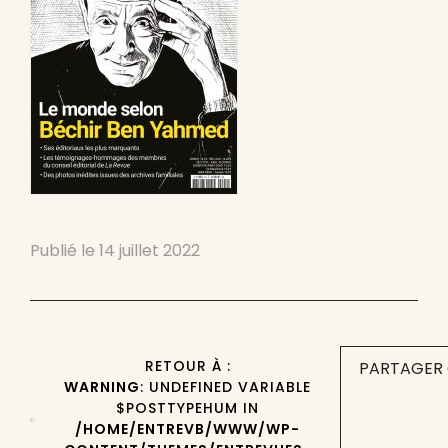
Publié le
14 juillet 2022
RETOUR À :
PARTAGER 
WARNING
: UNDEFINED VARIABLE
$POSTTYPEHUM IN
/HOME/ENTREVB/WWW/WP-