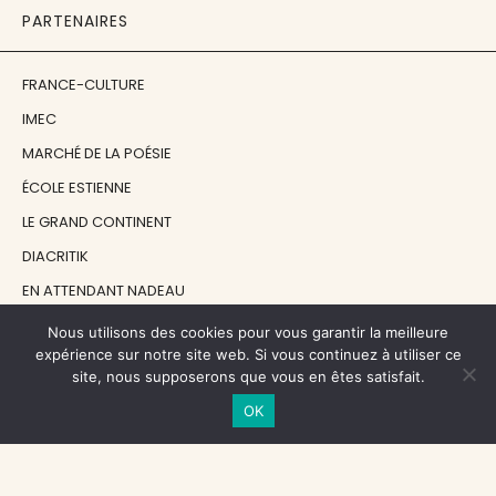
PARTENAIRES
FRANCE-CULTURE
IMEC
MARCHÉ DE LA POÉSIE
ÉCOLE ESTIENNE
LE GRAND CONTINENT
DIACRITIK
EN ATTENDANT NADEAU
Nous utilisons des cookies pour vous garantir la meilleure
NOS SOUTIENS
expérience sur notre site web. Si vous continuez à utiliser ce
site, nous supposerons que vous en êtes satisfait.
OK
CENTRE NATIONAL DU LIVRE
RÉGION ÎLE-DE-FRANCE
MAIRIE PARIS CENTRE