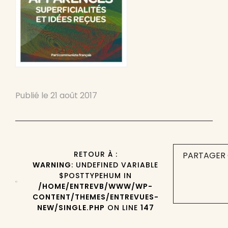
Publié le
21 août 2017
RETOUR À :
PARTAGER 
WARNING
: UNDEFINED VARIABLE
$POSTTYPEHUM IN
/HOME/ENTREVB/WWW/WP-
CONTENT/THEMES/ENTREVUES-
NEW/SINGLE.PHP
ON LINE
147