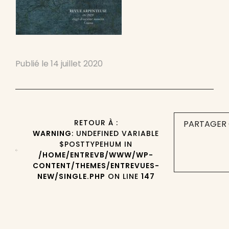
Publié le
14 juillet 2020
RETOUR À :
PARTAGER 
WARNING
: UNDEFINED VARIABLE
$POSTTYPEHUM IN
/HOME/ENTREVB/WWW/WP-
CONTENT/THEMES/ENTREVUES-
NEW/SINGLE.PHP
ON LINE
147