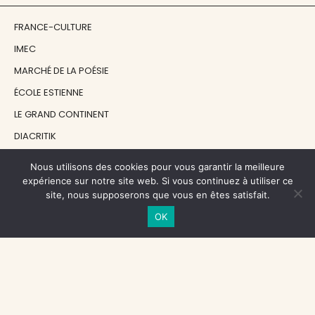
FRANCE-CULTURE
IMEC
MARCHÉ DE LA POÉSIE
ÉCOLE ESTIENNE
LE GRAND CONTINENT
DIACRITIK
EN ATTENDANT NADEAU
Nous utilisons des cookies pour vous garantir la meilleure
expérience sur notre site web. Si vous continuez à utiliser ce
site, nous supposerons que vous en êtes satisfait.
NOS SOUTIENS
OK
CENTRE NATIONAL DU LIVRE
RÉGION ÎLE-DE-FRANCE
MAIRIE PARIS CENTRE
FONDATION FMSH