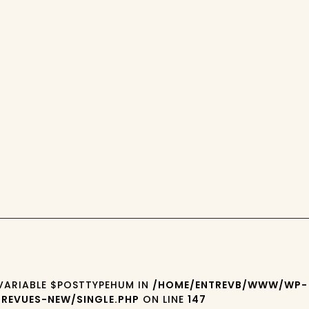
 VARIABLE $POSTTYPEHUM IN
/HOME/ENTREVB/WWW/WP-
REVUES-NEW/SINGLE.PHP
ON LINE
147