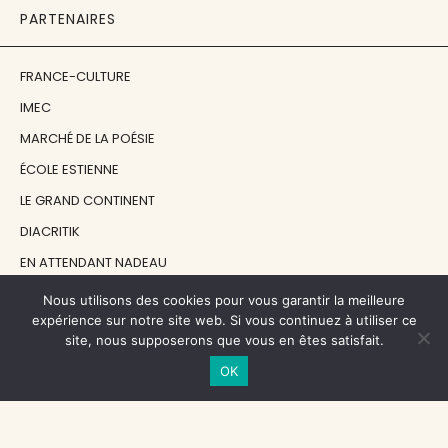
PARTENAIRES
FRANCE-CULTURE
IMEC
MARCHÉ DE LA POÉSIE
ÉCOLE ESTIENNE
LE GRAND CONTINENT
DIACRITIK
EN ATTENDANT NADEAU
Nous utilisons des cookies pour vous garantir la meilleure
NOS SOUTIENS
expérience sur notre site web. Si vous continuez à utiliser ce
site, nous supposerons que vous en êtes satisfait.
OK
CENTRE NATIONAL DU LIVRE
RÉGION ÎLE-DE-FRANCE
MAIRIE PARIS CENTRE