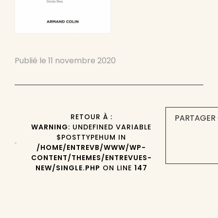
Publié le
11 novembre 2020
RETOUR À :
PARTAGER 
WARNING
: UNDEFINED VARIABLE
$POSTTYPEHUM IN
/HOME/ENTREVB/WWW/WP-
CONTENT/THEMES/ENTREVUES-
NEW/SINGLE.PHP
ON LINE
147