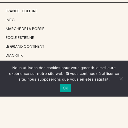
FRANCE-CULTURE
IMEC
MARCHÉ DE LA POÉSIE
ÉCOLE ESTIENNE
LE GRAND CONTINENT
DIACRITIK
EN ATTENDANT NADEAU
Nous utilisons des cookies pour vous garantir la meilleure
expérience sur notre site web. Si vous continuez à utiliser ce
site, nous supposerons que vous en êtes satisfait.
NOS SOUTIENS
OK
CENTRE NATIONAL DU LIVRE
RÉGION ÎLE-DE-FRANCE
MAIRIE PARIS CENTRE
FONDATION FMSH