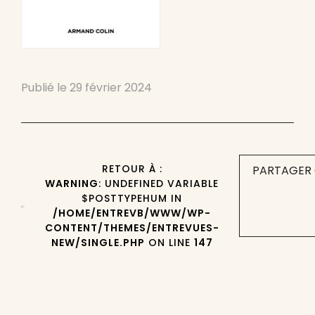
Publié le
29 février 2024
RETOUR À :
PARTAGER 
WARNING
: UNDEFINED VARIABLE
$POSTTYPEHUM IN
/HOME/ENTREVB/WWW/WP-
CONTENT/THEMES/ENTREVUES-
NEW/SINGLE.PHP
ON LINE
147