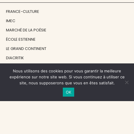
FRANCE-CULTURE
IMEC
MARCHÉ DE LA POÉSIE
ÉCOLE ESTIENNE
LE GRAND CONTINENT
DIACRITIK
EN ATTENDANT NADEAU
Nous utilisons des cookies pour vous garantir la meilleure
expérience sur notre site web. Si vous continuez à utiliser ce
site, nous supposerons que vous en êtes satisfait.
NOS SOUTIENS
OK
CENTRE NATIONAL DU LIVRE
RÉGION ÎLE-DE-FRANCE
MAIRIE PARIS CENTRE
FONDATION FMSH