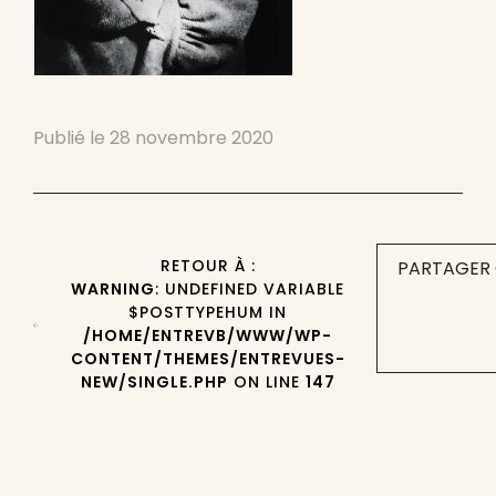
Publié le
28 novembre 2020
RETOUR À :
PARTAGER 
WARNING
: UNDEFINED VARIABLE
$POSTTYPEHUM IN
/HOME/ENTREVB/WWW/WP-
CONTENT/THEMES/ENTREVUES-
NEW/SINGLE.PHP
ON LINE
147