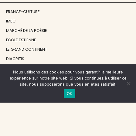
FRANCE-CULTURE
IMEC
MARCHÉ DE LA POÉSIE
ÉCOLE ESTIENNE
LE GRAND CONTINENT
DIACRITIK
EN ATTENDANT NADEAU
Nous utilisons des cookies pour vous garantir la meilleure
expérience sur notre site web. Si vous continuez à utiliser ce
site, nous supposerons que vous en êtes satisfait.
NOS SOUTIENS
OK
CENTRE NATIONAL DU LIVRE
RÉGION ÎLE-DE-FRANCE
MAIRIE PARIS CENTRE
FONDATION FMSH